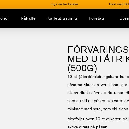
Inga mellanhänder
Frakt med DHL
bönor
Råkaffe
Kaffeutrustning
Företag
Sve
FÖRVARINGS
MED UTÅTRIK
(500G)
10 st (åter)förslutningsbara kaf
påsarna sitter en ventil som går 
bildas direkt efter att du rostat
som du vill att påsen ska vara förs
minimalt med syre, som vid sidan a
Medföljer även 10 st etiketter. Väl
skriva direkt på påsen.