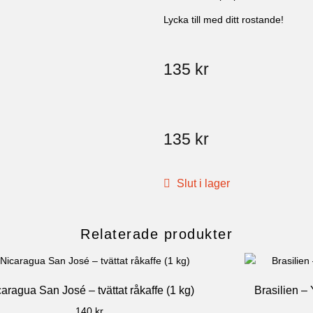
Lycka till med ditt rostande!
135
kr
135
kr
Slut i lager
Relaterade produkter
aragua San José – tvättat råkaffe (1 kg)
Brasilien –
140
kr