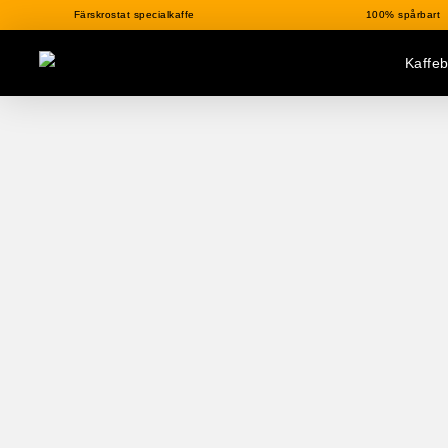
Färskrostat specialkaffe
100% spårbart
Kaffe