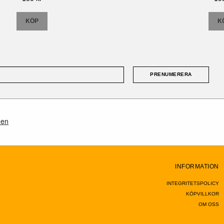
KÖP
K
PRENUMERERA
INFORMATION
INTEGRITETSPOLICY
KÖPVILLKOR
OM OSS