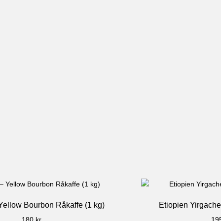
 Yellow Bourbon Råkaffe (1 kg)
Etiopien Yirgachef
180
kr
19