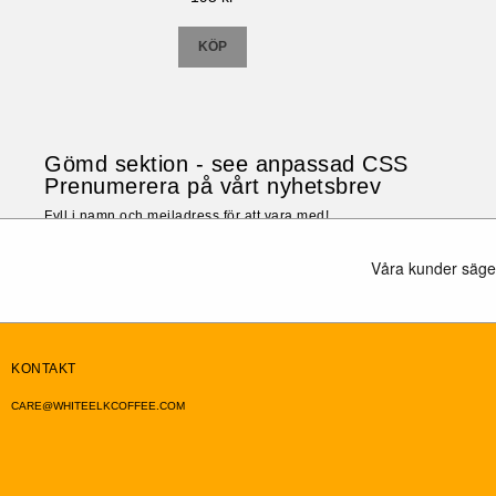
KÖP
Gömd sektion - see anpassad CSS
Prenumerera på vårt nyhetsbrev
Fyll i namn och mejladress för att vara med!
KONTAKT
CARE@WHITEELKCOFFEE.COM