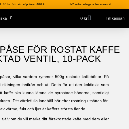
 60 kr, fritt vid köp över 400 kr
1-2 arbetsdagars leveranstid
0
kr
nska
Till kassan
PÅSE FÖR ROSTAT KAFFE
TAD VENTIL, 10-PACK
fepåsar, vilka vardera rymmer 500g rostade kaffebönor. På
i riktningen innifrån och ut. Detta för att den koldioxid som
 ditt kaffe ska kunna lämna de nyrostade bönorna, samtidigt
luten. Ditt värdefulla innehåll bör efter rostning utsättas för
v värme, fukt och ljus är kaffets största fiende.
j själv om du vill märka ditt färskrostade kaffe med dem eller