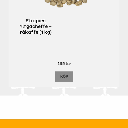
Etiopien
Yirgacheffe –
råkaffe (1 kg)
195
kr
KÖP