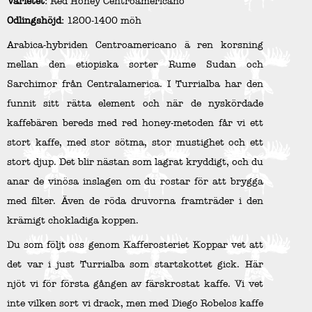
Varietet:
Red Honey Centroamericano
Odlingshöjd:
1200-1400 möh
Arabica-hybriden Centroamericano ä ren korsning
mellan den etiopiska sorter Rume Sudan och
Sarchimor från Centralamerica. I Turrialba har den
funnit sitt rätta element och när de nyskördade
kaffebären bereds med red honey-metoden får vi ett
stort kaffe, med stor sötma, stor mustighet och ett
stort djup. Det blir nästan som lagrat kryddigt, och du
anar de vinösa inslagen om du rostar för att brygga
med filter. Även de röda druvorna framträder i den
krämigt chokladiga koppen.
Du som följt oss genom Kafferosteriet Koppar vet att
det var i just Turrialba som startskottet gick. Här
njöt vi för första gången av färskrostat kaffe. Vi vet
inte vilken sort vi drack, men med Diego Robelos kaffe