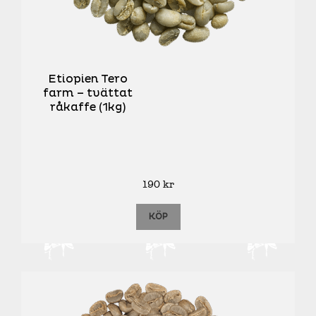
Etiopien Tero
farm – tvättat
råkaffe (1kg)
190
kr
KÖP