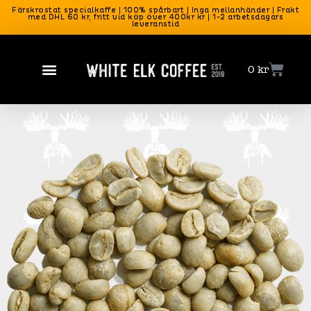
Färskrostat specialkaffe | 100% spårbart | Inga mellanhänder | Frakt
med DHL 60 kr, fritt vid köp över 400kr kr | 1-2 arbetsdagars
leveranstid
0
kr