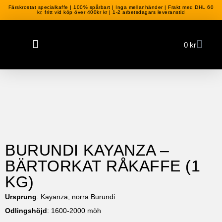
Färskrostat specialkaffe | 100% spårbart | Inga mellanhänder | Frakt med DHL 60
kr, fritt vid köp över 400kr kr | 1-2 arbetsdagars leveranstid
0
kr
BURUNDI KAYANZA –
BÄRTORKAT RÅKAFFE (1
KG)
Ursprung
: Kayanza, norra Burundi
Odlingshöjd
: 1600-2000 möh