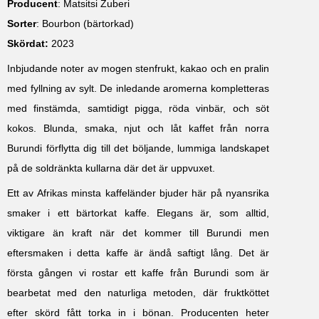
Producent
: Matsitsi Zuberi
Sorter
: Bourbon (bärtorkad)
Skördat:
2023
Inbjudande noter av mogen stenfrukt, kakao och en pralin
med fyllning av sylt. De inledande aromerna kompletteras
med finstämda, samtidigt pigga, röda vinbär, och söt
kokos. Blunda, smaka, njut och låt kaffet från norra
Burundi förflytta dig till det böljande, lummiga landskapet
på de soldränkta kullarna där det är uppvuxet.
Ett av Afrikas minsta kaffeländer bjuder här på nyansrika
smaker i ett bärtorkat kaffe. Elegans är, som alltid,
viktigare än kraft när det kommer till Burundi men
eftersmaken i detta kaffe är ändå saftigt lång. Det är
första gången vi rostar ett kaffe från Burundi som är
bearbetat med den naturliga metoden, där fruktköttet
efter skörd fått torka in i bönan. Producenten heter