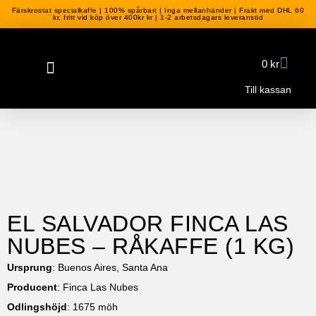
Färskrostat specialkaffe | 100% spårbart | Inga mellanhänder | Frakt med DHL 60
kr, fritt vid köp över 400kr kr | 1-2 arbetsdagars leveranstid
0
kr
Till kassan
EL SALVADOR FINCA LAS
NUBES – RÅKAFFE (1 KG)
Ursprung
: Buenos Aires, Santa Ana
Producent
: Finca Las Nubes
Odlingshöjd
: 1675 möh