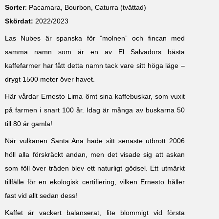
Sorter
: Pacamara, Bourbon, Caturra (tvättad)
Skördat:
2022/2023
Las Nubes är spanska för ”molnen” och fincan med
samma namn som är en av El Salvadors bästa
kaffefarmer har fått detta namn tack vare sitt höga läge –
drygt 1500 meter över havet.
Här vårdar Ernesto Lima ömt sina kaffebuskar, som vuxit
på farmen i snart 100 år. Idag är många av buskarna 50
till 80 år gamla!
När vulkanen Santa Ana hade sitt senaste utbrott 2006
höll alla förskräckt andan, men det visade sig att askan
som föll över träden blev ett naturligt gödsel. Ett utmärkt
tillfälle för en ekologisk certifiering, vilken Ernesto håller
fast vid allt sedan dess!
Kaffet är vackert balanserat, lite blommigt vid första