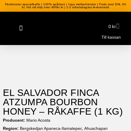
Färskrostat specialkaffe | 100% spårbart | Inga mellanhänder | Frakt med DHL 60
kr, fritt vid köp över 400kr kr | 1-2 arbetsdagars leveranstid
0
kr
Till kassan
EL SALVADOR FINCA
ATZUMPA BOURBON
HONEY – RÅKAFFE (1 KG)
Producent:
Mario Acosta
Region:
Bergskedjan Apaneca-Ilamatepec, Ahuachapan