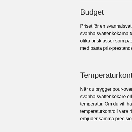
Budget
Priset för en svanhalsva
svanhalsvattenkokarna te
olika prisklasser som pas
med bästa pris-prestanda
Temperaturkont
När du brygger pour-over-
svanhalsvattenkokare erb
temperatur. Om du vill 
temperaturkontroll vara r
erbjuder samma precision