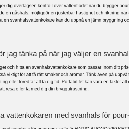
r dig överlägsen kontroll över vattenflödet när du brygger pou
de en gåshals, möjliggör en justerbar hastighet och riktning när 
a en svanhalsvattenkokare kan du uppnå en jämn bryggning och 
bör jag tänka på när jag väljer en svanh
et och hitta en svanhalsvattenkokare som passar inom ditt pri
kså viktigt för att få rätt smaker och aromer. Tänk även på upp
g eller föredrar att ta dig tid. Portabilitet kan vara en faktor a
att resa eller ta med dig din bryggutrustning.
ta vattenkokaren med svanhals för pour
n med svanhals för pour-over-kaffe är HARIO BUONO V60 KETTL