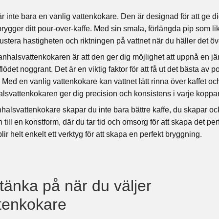
 inte bara en vanlig vattenkokare. Den är designad för att ge di
brygger ditt pour-over-kaffe. Med sin smala, förlängda pip som li
ustera hastigheten och riktningen på vattnet när du häller det öve
nhalsvattenkokaren är att den ger dig möjlighet att uppnå en 
lödet noggrant. Det är en viktig faktor för att få ut det bästa av 
ed en vanlig vattenkokare kan vattnet lätt rinna över kaffet och
lsvattenkokaren ger dig precision och konsistens i varje koppar
alsvattenkokare skapar du inte bara bättre kaffe, du skapar ock
till en konstform, där du tar tid och omsorg för att skapa det perf
r helt enkelt ett verktyg för att skapa en perfekt bryggning.
 tänka på när du väljer
tenkokare