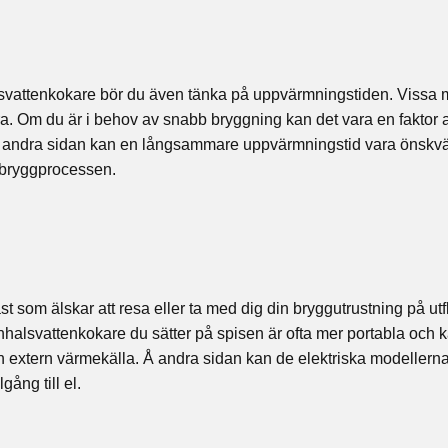
lsvattenkokare bör du även tänka på uppvärmningstiden. Vissa 
a. Om du är i behov av snabb bryggning kan det vara en faktor a
 andra sidan kan en långsammare uppvärmningstid vara önskvä
av bryggprocessen.
t som älskar att resa eller ta med dig din bryggutrustning på utfl
anhalsvattenkokare du sätter på spisen är ofta mer portabla och
en extern värmekälla. Å andra sidan kan de elektriska modellerna
ång till el.