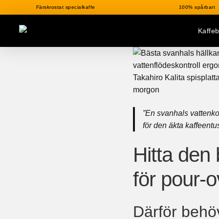
Färskrostat specialkaffe
100% spårbart
Kaffe
”En svanhals vattenkok
för den äkta kaffeentu
Hitta den
för pour-o
Därför behö