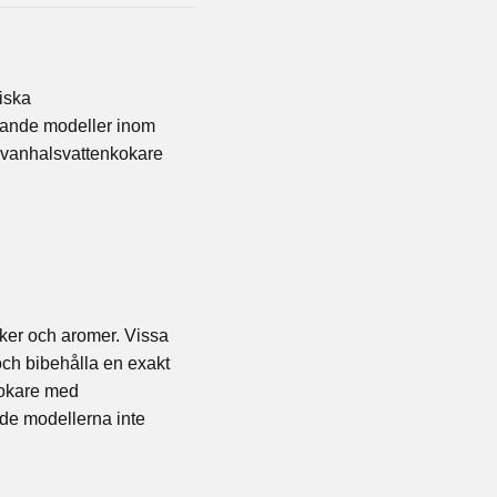
iska
arande modeller inom
n svanhalsvattenkokare
aker och aromer. Vissa
och bibehålla en exakt
kokare med
rade modellerna inte