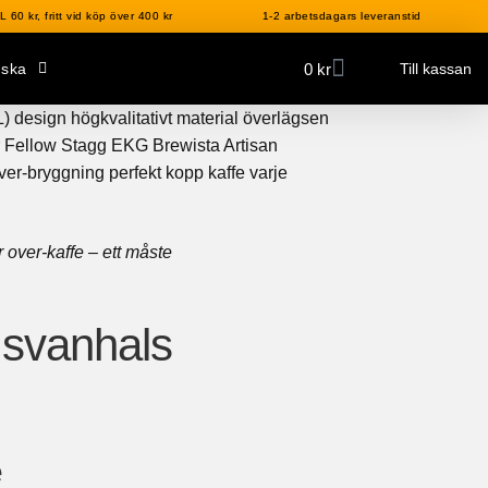
 60 kr, fritt vid köp över 400 kr
1-2 arbetsdagars leveranstid
0
kr
nska
Till kassan
 over-kaffe – ett måste
 svanhals
e