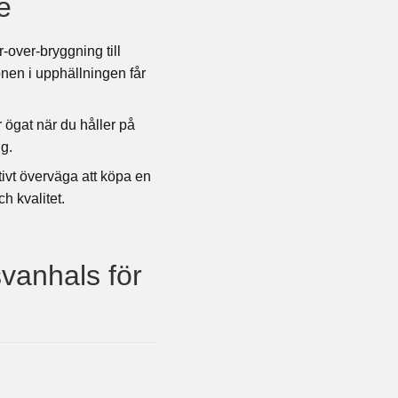
e
r-over-bryggning till
onen i upphällningen får
 ögat när du håller på
ng.
tivt överväga att köpa en
h kvalitet.
vanhals för