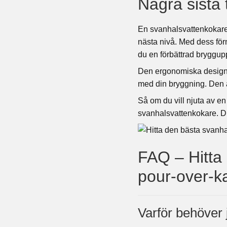
Några sista
En svanhalsvattenkokare är
nästa nivå. Med dess förm
du en förbättrad bryggup
Den ergonomiska designen
med din bryggning. Den är 
Så om du vill njuta av en
svanhalsvattenkokare. Du
FAQ – Hitta
pour-over-ka
Varför behöver