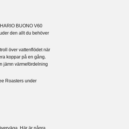
fe är HARIO BUONO V60
uder den allt du behöver
ll över vattenflödet när
 flera koppar på en gång.
 en jämn värmefördelning
fee Roasters under
 överväga. Här är några