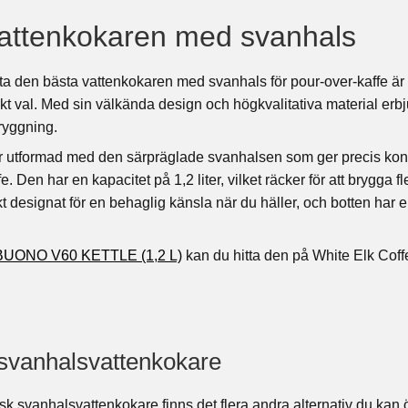
attenkokaren med svanhals
 hitta den bästa vattenkokaren med svanhals för pour-over-kaf
kt val. Med sin välkända design och högkvalitativa material erbj
bryggning.
 utformad med den särpräglade svanhalsen som ger precis kontro
ffe. Den har en kapacitet på 1,2 liter, vilket räcker för att brygga
 designat för en behaglig känsla när du häller, och botten har
UONO V60 KETTLE (1,2 L)
kan du hitta den på White Elk Cof
 svanhalsvattenkokare
isk svanhalsvattenkokare finns det flera andra alternativ du kan