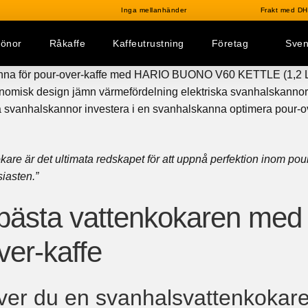
Inga mellanhänder
Frakt med DHL
bönor
Råkaffe
Kaffeutrustning
Företag
Sve
are är det ultimata redskapet för att uppnå perfektion inom pour
siasten.”
 bästa vattenkokaren med
ver-kaffe
ver du en svanhalsvattenkokar