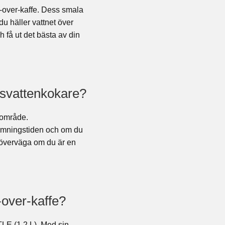
r-over-kaffe. Dess smala
du häller vattnet över
få ut det bästa av din
alsvattenkokare?
sområde.
värmningstiden och om du
tt överväga om du är en
-over-kaffe?
E (1,2 L). Med sin