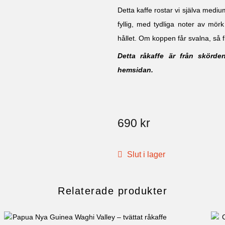
Detta kaffe rostar vi själva medium
fyllig, med tydliga noter av mör
hållet. Om koppen får svalna, så f
Detta råkaffe är från skörden
hemsidan.
690
kr
Slut i lager
Relaterade produkter