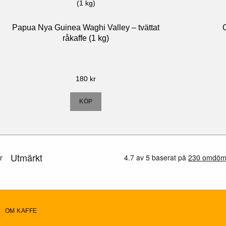
Papua Nya Guinea Waghi Valley – tvättat
råkaffe (1 kg)
180
kr
KÖP
OM KAFFE