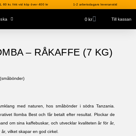
 60 kr, fritt vid köp över 400 kr
1-2 arbetsdagars leveranstid
0
kr
nska
Till kassan
OMBA – RÅKAFFE (7 KG)
(småbönder)
samklang med naturen, hos småbönder i södra Tanzania.
ivet Ilomba Best och får betalt efter resultat. Plockar de
nd om sina kaffebuskar, och utvecklar kvaliteten år för år,
 år, vilket skapar en god cirkel.