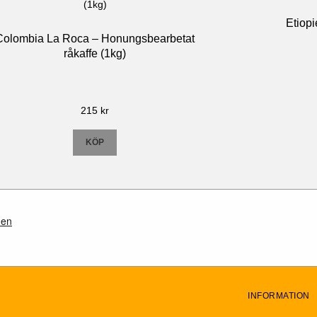
Etiopi
Colombia La Roca – Honungsbearbetat
råkaffe (1kg)
215
kr
KÖP
INFORMATION