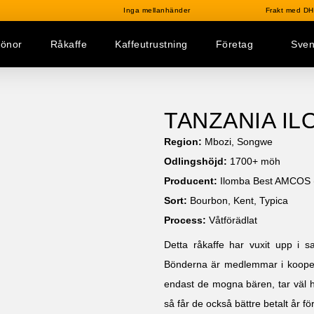
Inga mellanhänder
Frakt med DHL
bönor
Råkaffe
Kaffeutrustning
Företag
Sve
TANZANIA IL
Region:
Mbozi, Songwe
Odlingshöjd:
1700+ möh
Producent:
Ilomba Best AMCOS 
Sort:
Bourbon, Kent, Typica
Process:
Våtförädlat
Detta råkaffe har vuxit upp i 
Bönderna är medlemmar i kooperat
endast de mogna bären, tar väl ha
så får de också bättre betalt år för