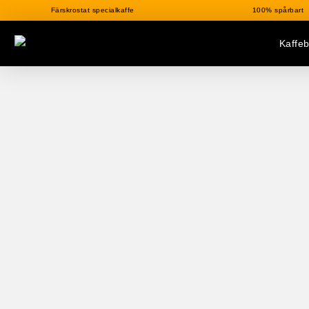
Färskrostat specialkaffe
100% spårbart
Kaffe