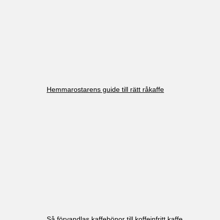
Hemmarostarens guide till rätt råkaffe
Så förvandlas kaffebönor till koffeinfritt kaffe