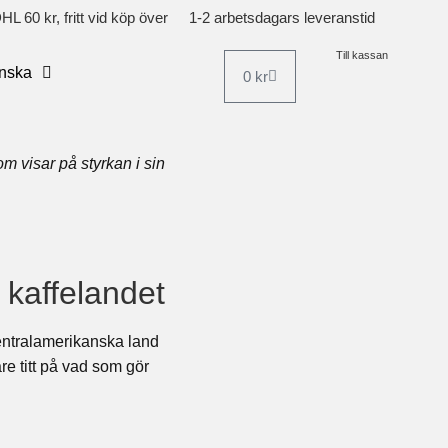
L 60 kr, fritt vid köp över
1-2 arbetsdagars leveranstid
Till kassan
nska
0
kr
m visar på styrkan i sin
 kaffelandet
centralamerikanska land
re titt på vad som gör