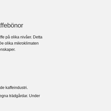
affebönor
fe på olika nivåer. Detta
De olika mikroklimaten
enskaper.
e kaffeindustri.
 egna trädgårdar. Under