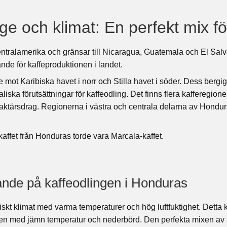
e och klimat: En perfekt mix fö
ntralamerika och gränsar till Nicaragua, Guatemala och El Sal
nde för kaffeproduktionen i landet.
 mot Karibiska havet i norr och Stilla havet i söder. Dess berg
liska förutsättningar för kaffeodling. Det finns flera kafferegione
ktärsdrag. Regionerna i västra och centrala delarna av Hondura
affet från Honduras torde vara Marcala-kaffet.
tande på kaffeodlingen i Honduras
iskt klimat med varma temperaturer och hög luftfuktighet. Detta 
den med jämn temperatur och nederbörd. Den perfekta mixen av 