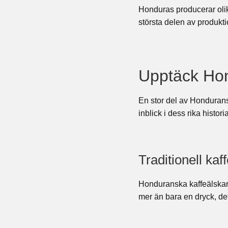
Honduras producerar olika
största delen av produkti
Upptäck Hon
En stor del av Hondurans 
inblick i dess rika histori
Traditionell kaf
Honduranska kaffeälskare n
mer än bara en dryck, det