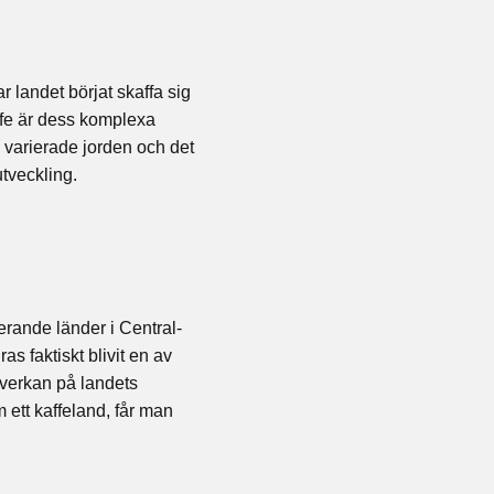
 landet börjat skaffa sig
ffe är dess komplexa
n varierade jorden och det
utveckling.
erande länder i Central-
s faktiskt blivit en av
nverkan på landets
ett kaffeland, får man