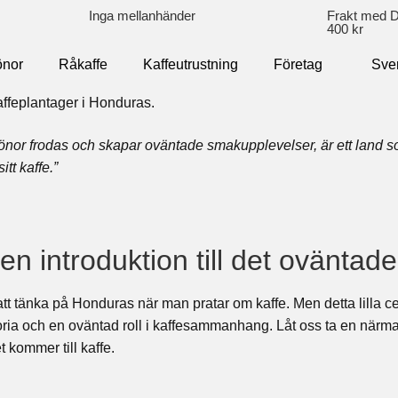
Inga mellanhänder
Frakt med DH
400 kr
önor
Råkaffe
Kaffeutrustning
Företag
Sve
önor frodas och skapar oväntade smakupplevelser, är ett land so
itt kaffe.”
n introduktion till det oväntade
t att tänka på Honduras när man pratar om kaffe. Men detta lilla 
oria och en oväntad roll i kaffesammanhang. Låt oss ta en närma
 kommer till kaffe.