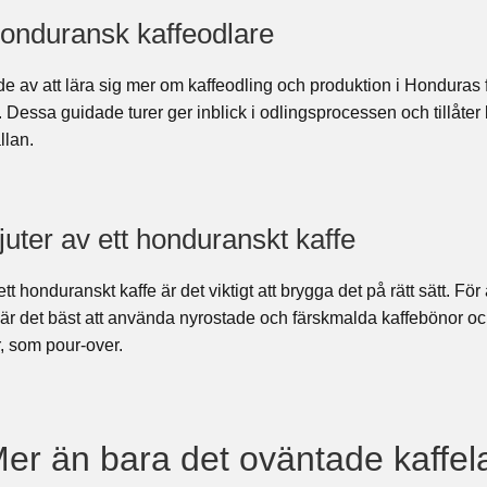
honduransk kaffeodlare
e av att lära sig mer om kaffeodling och produktion i Honduras f
Dessa guidade turer ger inblick i odlingsprocessen och tillåter 
llan.
uter av ett honduranskt kaffe
 ett honduranskt kaffe är det viktigt att brygga det på rätt sätt. F
r det bäst att använda nyrostade och färskmalda kaffebönor oc
, som pour-over.
er än bara det oväntade kaffel