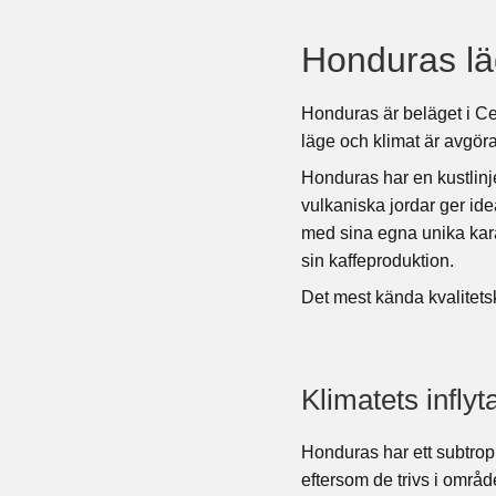
Honduras läg
Honduras är beläget i Ce
läge och klimat är avgöra
Honduras har en kustlinje
vulkaniska jordar ger idea
med sina egna unika kara
sin kaffeproduktion.
Det mest kända kvalitetsk
Klimatets infly
Honduras har ett subtrop
eftersom de trivs i områ