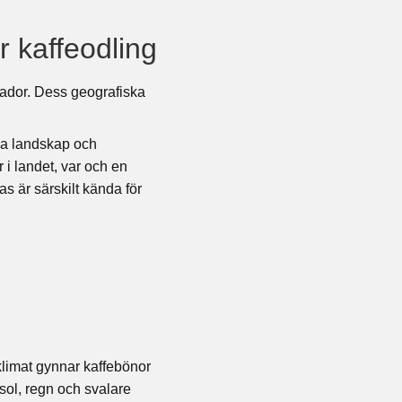
r kaffeodling
vador. Dess geografiska
iga landskap och
r i landet, var och en
s är särskilt kända för
klimat gynnar kaffebönor
sol, regn och svalare