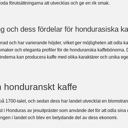
oda förutsättningarna att utvecklas och ge en rik smak.
g och dess fördelar för hondurasiska k
ad och har varierande höjder, vilket ger möjligheten att odla kaf
 smaker och eleganta profiler för de honduranska kaffebönorna. 
bönderna kan producera kaffe med olika karaktärer och unika eg
m honduranskt kaffe
på 1700-talet, och sedan dess har landet utvecklat en blomstrand
st i Honduras av jesuitpräster som använde det för att odla sina
lingen i landet och blev en betydande del av dess ekonomi.