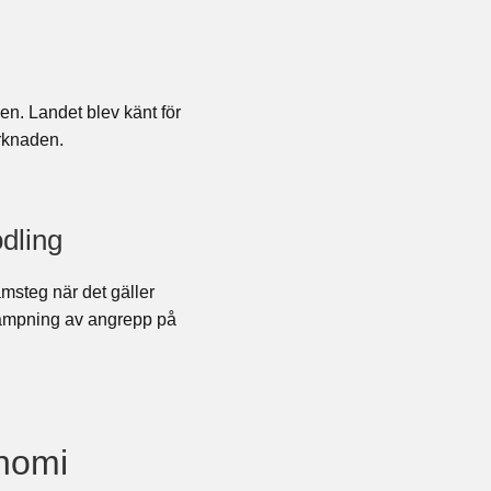
en. Landet blev känt för
arknaden.
dling
amsteg när det gäller
ekämpning av angrepp på
onomi