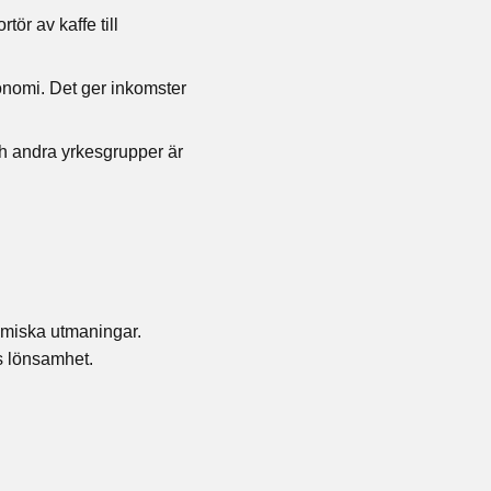
ör av kaffe till
onomi. Det ger inkomster
ch andra yrkesgrupper är
nomiska utmaningar.
s lönsamhet.