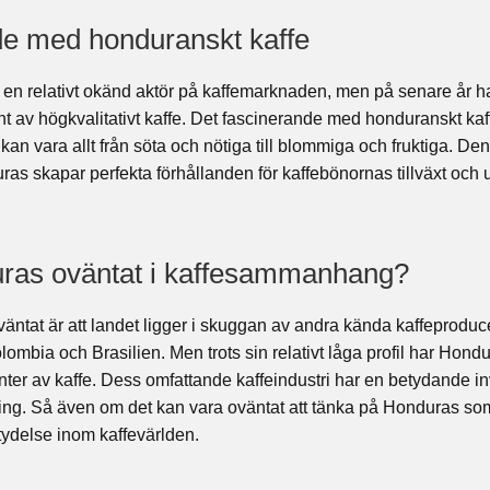
de med honduranskt kaffe
 en relativt okänd aktör på kaffemarknaden, men på senare år har
nt av högkvalitativt kaffe. Det fascinerande med honduranskt ka
n vara allt från söta och nötiga till blommiga och fruktiga. De
ras skapar perfekta förhållanden för kaffebönornas tillväxt och 
uras oväntat i kaffesammanhang?
ntat är att landet ligger i skuggan av andra kända kaffeproduc
bia och Brasilien. Men trots sin relativt låga profil har Hondura
nter av kaffe. Dess omfattande kaffeindustri har en betydande i
ng. Så även om det kan vara oväntat att tänka på Honduras som 
tydelse inom kaffevärlden.