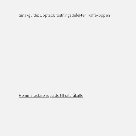
Smakguide: Upptäck rostningsdefekter i kaffekoppen
Hemmarostarens guide till rätt råkaffe