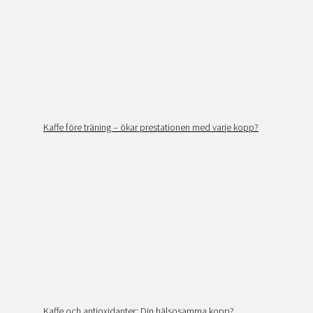
Kaffe före träning – ökar prestationen med varje kopp?
Kaffe och antioxidanter: Din hälsosamma kopp?