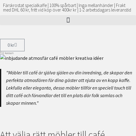
Färskrostat specialkaffe | 100% spårbart | Inga mellanhänder | Frakt
med DHL 60 kr, fritt vid köp över 400kr kr | 1-2 arbetsdagars leveranstid
0
kr
Till kassan
”Möbler till café är själva själen av din inredning, de skapar den
perfekta atmosfären för dina gäster att njuta av en kopp kaffe.
Lekfulla eller eleganta, dessa möbler tillför en speciell touch till
ditt café och förvandlar det till en plats där folk samlas och
skapar minnen.”
Att välja rätt möbler till café