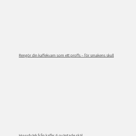
Rengör din kaffekvarn som ett proffs – för smakens skull
Huvudvärk från kaffe: 6 oväntade skäl