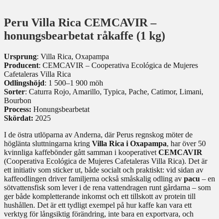
Peru Villa Rica CEMCAVIR –
honungsbearbetat råkaffe (1 kg)
Ursprung
: Villa Rica, Oxapampa
Producent
: CEMCAVIR – Cooperativa Ecológica de Mujeres
Cafetaleras Villa Rica
Odlingshöjd
: 1 500–1 900 möh
Sorter
: Caturra Rojo, Amarillo, Typica, Pache, Catimor, Limani,
Bourbon
Process:
Honungsbearbetat
Skördat:
2025
I de östra utlöparna av Anderna, där Perus regnskog möter de
höglänta sluttningarna kring
Villa Rica i Oxapampa
, har över 50
kvinnliga kaffebönder gått samman i kooperativet
CEMCAVIR
(Cooperativa Ecológica de Mujeres Cafetaleras Villa Rica). Det är
ett initiativ som sticker ut, både socialt och praktiskt: vid sidan av
kaffeodlingen driver familjerna också småskalig odling av
pacu
– en
sötvattensfisk som lever i de rena vattendragen runt gårdarna – som
ger både kompletterande inkomst och ett tillskott av protein till
hushållen. Det är ett tydligt exempel på hur kaffe kan vara ett
verktyg för långsiktig förändring, inte bara en exportvara, och