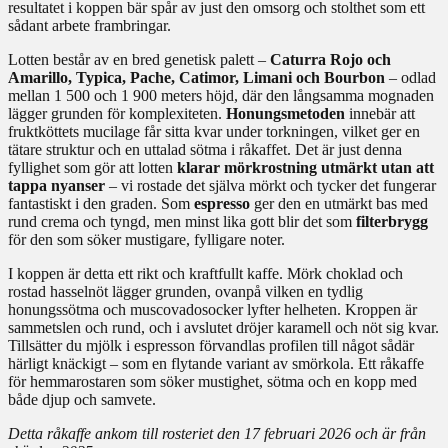
resultatet i koppen bär spår av just den omsorg och stolthet som ett
sådant arbete frambringar.
Lotten består av en bred genetisk palett –
Caturra Rojo och
Amarillo, Typica, Pache, Catimor, Limani och Bourbon
– odlad
mellan 1 500 och 1 900 meters höjd, där den långsamma mognaden
lägger grunden för komplexiteten.
Honungsmetoden
innebär att
fruktköttets mucilage får sitta kvar under torkningen, vilket ger en
tätare struktur och en uttalad sötma i råkaffet. Det är just denna
fyllighet som gör att lotten
klarar mörkrostning utmärkt utan att
tappa nyanser
– vi rostade det själva mörkt och tycker det fungerar
fantastiskt i den graden. Som
espresso
ger den en utmärkt bas med
rund crema och tyngd, men minst lika gott blir det som
filterbrygg
för den som söker mustigare, fylligare noter.
I koppen är detta ett rikt och kraftfullt kaffe. Mörk choklad och
rostad hasselnöt lägger grunden, ovanpå vilken en tydlig
honungssötma och muscovadosocker lyfter helheten. Kroppen är
sammetslen och rund, och i avslutet dröjer karamell och nöt sig kvar.
Tillsätter du mjölk i espresson förvandlas profilen till något sådär
härligt knäckigt – som en flytande variant av smörkola. Ett råkaffe
för hemmarostaren som söker mustighet, sötma och en kopp med
både djup och samvete.
Detta råkaffe ankom till rosteriet den 17 februari 2026 och är från