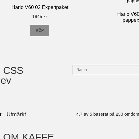
Hario V60 02 Expertpaket
Hario V60 
1845
kr
pappers
KÖP
d CSS
rev
OM KAFFE