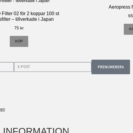
Aeropress fi
Filter 02 för 2 koppar 100 st
6
filter – tillverkade i Japan
75
kr
K
KÖP
PRENUMERERA
INFORMATION