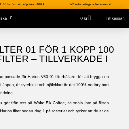
 60 kr, fritt vid köp över 400 kr
1-2 arbetsdagars leveranstid
0
kr
nska
Till kassan
ILTER 01 FÖR 1 KOPP 100
ILTER – TILLVERKADE I
o anpassade för Harios V60 01 filterhållare, för att brygga en
t i Japan, är syreblekt och självklart är det 100% nedbrytbart
ändning.
 gör från oss på White Elk Coffee, så snåla inte på filtren
Harios filter sedan dag 1 på rosteriet och tycker att de är de