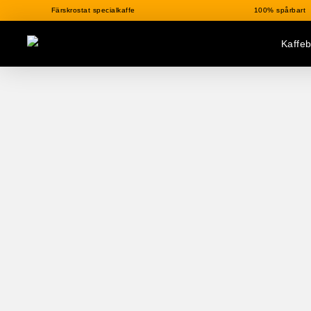
Färskrostat specialkaffe
100% spårbart
Kaffe