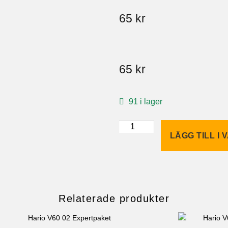
65
kr
65
kr
91 i lager
LÄGG TILL I
Relaterade produkter