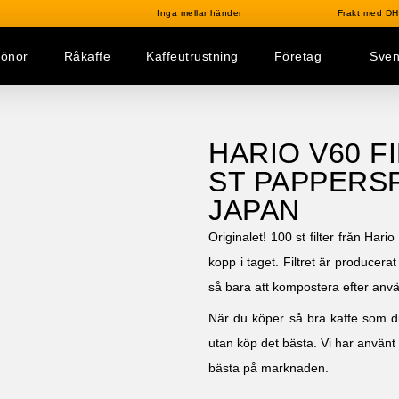
Inga mellanhänder
Frakt med DHL
bönor
Råkaffe
Kaffeutrustning
Företag
Sve
HARIO V60 F
ST PAPPERSF
JAPAN
Originalet! 100 st filter från Hari
kopp i taget. Filtret är producera
så bara att kompostera efter anv
När du köper så bra kaffe som du
utan köp det bästa. Vi har använt 
bästa på marknaden.