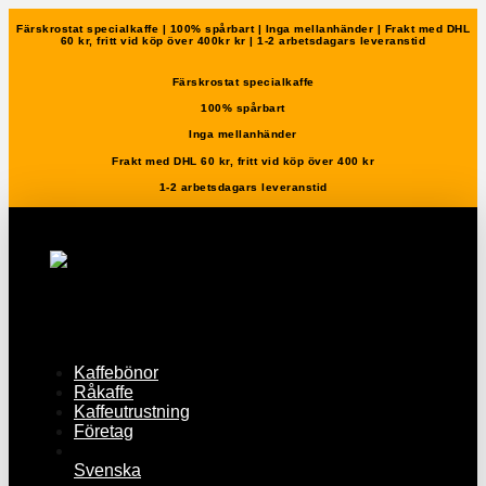
Färskrostat specialkaffe | 100% spårbart | Inga mellanhänder | Frakt med DHL
60 kr, fritt vid köp över 400kr kr | 1-2 arbetsdagars leveranstid
Färskrostat specialkaffe
100% spårbart
Inga mellanhänder
Frakt med DHL 60 kr, fritt vid köp över 400 kr
1-2 arbetsdagars leveranstid
Kaffebönor
Råkaffe
Kaffeutrustning
Företag
Svenska